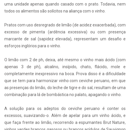
uma unidade apenas quando casado com o prato. Todavia, nem
todos os alimentos são solícitos na aliança com o vinho.
Pratos com uso desregrado de limão (de acidez exacerbada), com
excesso de pimenta (ardência excessiva) ou com presença
marcante de sal (sapidez elevada), representam um desafio e
esforços inglórios para o vinho.
O limão com 2 de ph, deixa, até mesmo o vinho mais ácido (com
apenas 3 de ph), alcalino, insípido, chato, flácido, mole e
completamente inexpressivo na boca. Prova disso é a dificuldade
que se tem para harmonizar vinho com ceviche peruano, em que
as presenças do limão, do leche de tigre e do sal, resultam de uma
combinação para lá de bombástica no palato, apagando o vinho.
A solução para os adeptos do ceviche peruano é conter os
excessos, suavizando-o. Além de apelar para um vinho ácido, e
que faça frente ao limão, recorrendo a espumantes Brut Nature,
vinhos verdes brancos gasosos ou brancos acídulos de Sauvignon