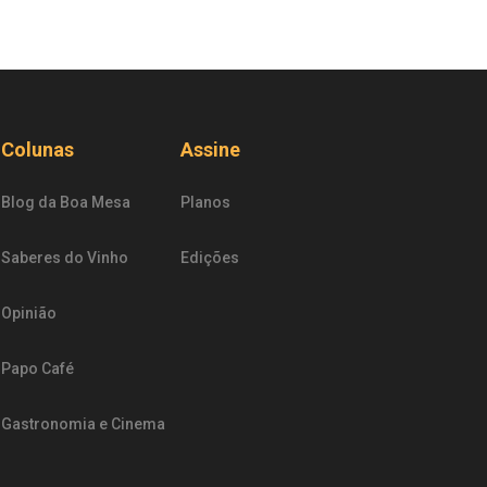
Colunas
Assine
Blog da Boa Mesa
Planos
Saberes do Vinho
Edições
Opinião
Papo Café
Gastronomia e Cinema