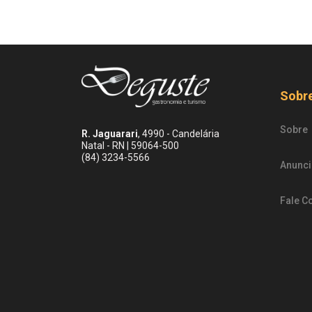
Sobr
Sobre
R. Jaguarari
, 4990 - Candelária
Natal - RN | 59064-500
(84) 3234-5566
Anunci
Fale C