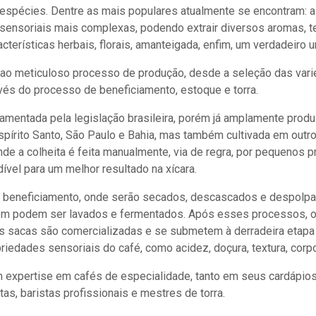
espécies. Dentre as mais populares atualmente se encontram: a 
 sensoriais mais complexas, podendo extrair diversos aromas, t
cterísticas herbais, florais, amanteigada, enfim, um verdadeiro
 ao meticuloso processo de produção, desde a seleção das var
ravés do processo de beneficiamento, estoque e torra.
lamentada pela legislação brasileira, porém já amplamente produ
Espírito Santo, São Paulo e Bahia, mas também cultivada em out
nde a colheita é feita manualmente, via de regra, por pequenos
ível para um melhor resultado na xícara.
e beneficiamento, onde serão secados, descascados e despolpado
ém podem ser lavados e fermentados. Após esses processos, o g
s sacas são comercializadas e se submetem à derradeira etapa d
priedades sensoriais do café, como acidez, doçura, textura, cor
m expertise em cafés de especialidade, tanto em seus cardápio
s, baristas profissionais e mestres de torra.