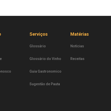
e
Serviços
Matérias
Glossário
Notícias
e
Glossário do Vinho
Receitas
onosco
Guia Gastronomico
Sugestão de Pauta