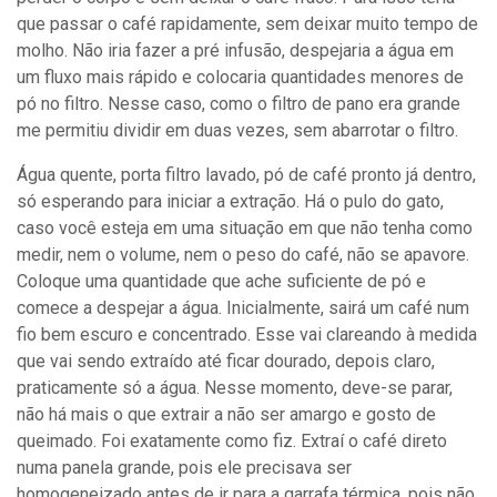
que passar o café rapidamente, sem deixar muito tempo de
molho. Não iria fazer a pré infusão, despejaria a água em
um fluxo mais rápido e colocaria quantidades menores de
pó no filtro. Nesse caso, como o filtro de pano era grande
me permitiu dividir em duas vezes, sem abarrotar o filtro.
Água quente, porta filtro lavado, pó de café pronto já dentro,
só esperando para iniciar a extração. Há o pulo do gato,
caso você esteja em uma situação em que não tenha como
medir, nem o volume, nem o peso do café, não se apavore.
Coloque uma quantidade que ache suficiente de pó e
comece a despejar a água. Inicialmente, sairá um café num
fio bem escuro e concentrado. Esse vai clareando à medida
que vai sendo extraído até ficar dourado, depois claro,
praticamente só a água. Nesse momento, deve-se parar,
não há mais o que extrair a não ser amargo e gosto de
queimado. Foi exatamente como fiz. Extraí o café direto
numa panela grande, pois ele precisava ser
homogeneizado antes de ir para a garrafa térmica, pois não