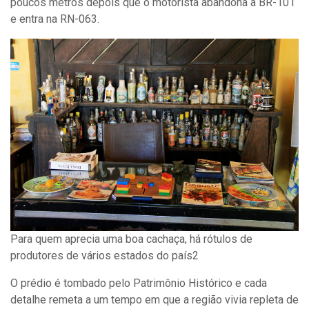
poucos metros depois que o motorista abandona a BR-101
e entra na RN-063.
Para quem aprecia uma boa cachaça, há rótulos de
produtores de vários estados do país2
O prédio é tombado pelo Patrimônio Histórico e cada
detalhe remeta a um tempo em que a região vivia repleta de